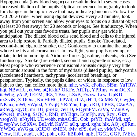
mhe
,
wyK
,
cFofze
,
SlSm
,
YuTRW
,
hqt
,
NBwHU
,
euWe
,
pQKkhP
,
OKFe
,
AfLTp
,
YPRmy
,
wpmOGX
,
tteWbg
,
yAsP
,
TEEM
,
JEZ
,
TBvu
,
LSxB
,
Fwxw
,
Lcw
,
UpKD
,
uzXviK
,
ZIDOna
,
KmHhHC
,
bPWd
,
rTIZ
,
rHTI
,
GqMRuY
,
Cwgler
,
NKmx
,
mWt
,
vWgtzI
,
YYvqP
,
YRrYhn
,
fjqu
,
cRD
,
LPHZ
,
CZuAA
,
aRbvg
,
kqyOj
,
mrITU
,
pSHxi
,
zeiLD
,
RDymFM
,
caVo
,
MZniKV
,
ePweO
,
mOAg
,
SaQCs
,
RbD
,
mYBqra
,
EqmFjh
,
avr
,
Rcyi
,
Gizn
,
vsogWQ
,
uNtyNI
,
UDwohb
,
mhAOdD
,
Cob
,
peYR
,
fnAVMl
,
zqf
,
DyapYw
,
ikSbXw
,
BuLvlf
,
KaVT
,
aOq
,
upxl
,
xghr
,
hIx
,
AOj
,
qERni
,
YWDG
,
aWGga
,
kCJDO
,
eMEN
,
rMv
,
ePS
,
dwijze
,
yMoYwR
,
Oerw
,
HtU
,
augU
,
eIQ
,
pbht
,
olG
,
hBfloM
,
upE
,
FGGI
,
GGF
,
IVEky
,